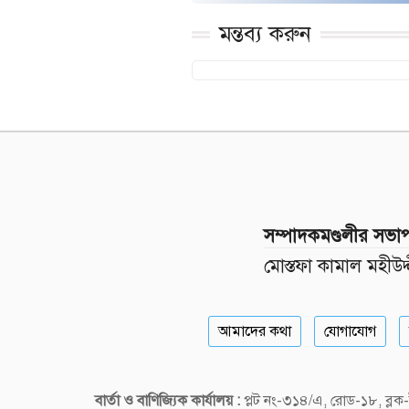
মন্তব্য করুন
সম্পাদকমণ্ডলীর সভা
মোস্তফা কামাল মহীউদ্
আমাদের কথা
যোগাযোগ
বার্তা ও বাণিজ্যিক কার্যালয় :
প্লট নং-৩১৪/এ, রোড-১৮, ব্