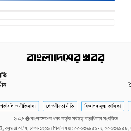
পতি
দীন
শর্তাবলি ও নীতিমালা
গোপনীয়তা নীতি
বিজ্ঞাপন মূল্য তালিকা
২০২৬
বাংলাদেশের খবর কর্তৃক সর্বস্বত্ব স্বত্বাধিকার সংরক্ষিত
লক-ই, বসুন্ধরা আ/এ, ঢাকা-১২২৯। পিএবিএক্স : ৫৫০৩৬৪৫৬-৭, ৫৫০৩৬৪৫৮