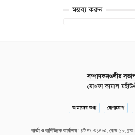
মন্তব্য করুন
সম্পাদকমণ্ডলীর সভা
মোস্তফা কামাল মহীউদ্
আমাদের কথা
যোগাযোগ
বার্তা ও বাণিজ্যিক কার্যালয় :
প্লট নং-৩১৪/এ, রোড-১৮, ব্