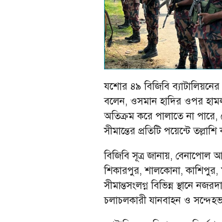
যশোর ৪৯ বিজিবি ব্যাটালিয়নের অধ
বলেন, ওসমান হাদির ওপর হামল
অতিক্রম করে পালাতে না পারে, সে
সীমান্তের প্রতিটি পয়েন্টে তল্লা
বিজিবি সূত্র জানায়, বেনাপোল 
শিকারপুর, শালকোনা, কাশিপুর,
সীমান্তসংলগ্ন বিভিন্ন স্থানে
চলাচলকারী যানবাহন ও সন্দেহভাজ