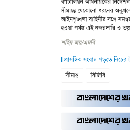
ব্যাটালিয়ন অধিনায়কের নির্দে
সীমান্তে যেকোনো ধরনের অনুপ্
আইনশৃঙ্খলা বাহিনীর সঙ্গে সমন্ব
হওয়া পর্যন্ত এই নজরদারি ও তল্ল
শহিদ জয়/এমবি
প্রাসঙ্গিক সংবাদ পড়তে নিচের ট্
সীমান্ত
বিজিবি