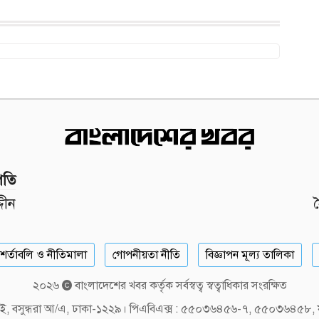
পতি
দীন
শর্তাবলি ও নীতিমালা
গোপনীয়তা নীতি
বিজ্ঞাপন মূল্য তালিকা
২০২৬
বাংলাদেশের খবর কর্তৃক সর্বস্বত্ব স্বত্বাধিকার সংরক্ষিত
লক-ই, বসুন্ধরা আ/এ, ঢাকা-১২২৯। পিএবিএক্স : ৫৫০৩৬৪৫৬-৭, ৫৫০৩৬৪৫৮