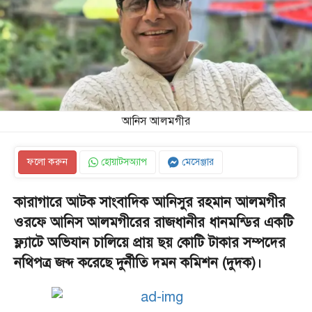
আনিস আলমগীর
ফলো করুন
হোয়াটসঅ্যাপ
মেসেঞ্জার
কারাগারে আটক সাংবাদিক আনিসুর রহমান আলমগীর
ওরফে আনিস আলমগীরের রাজধানীর ধানমন্ডির একটি
ফ্ল্যাটে অভিযান চালিয়ে প্রায় ছয় কোটি টাকার সম্পদের
নথিপত্র জব্দ করেছে দুর্নীতি দমন কমিশন (দুদক)।