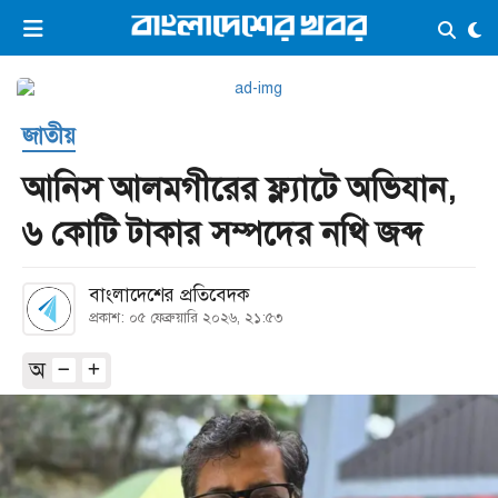
×
ভিডিও
ই-পেপার
লগইন
জাতীয়
প্রচ্ছদ
সর্বশেষ
আনিস আলমগীরের ফ্ল্যাটে অভিযান,
সব বিভাগ
আর্কাইভ
৬ কোটি টাকার সম্পদের নথি জব্দ
কনভার্টার
বাংলাদেশের প্রতিবেদক
প্রকাশ: ০৫ ফেব্রুয়ারি ২০২৬, ২১:৫৩
অ