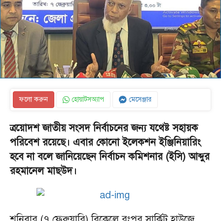
ফলো করুন
হোয়াটসঅ্যাপ
মেসেঞ্জার
ত্রয়োদশ জাতীয় সংসদ নির্বাচনের জন্য যথেষ্ট সহায়ক
পরিবেশ রয়েছে। এবার কোনো ইলেকশন ইঞ্জিনিয়ারিং
হবে না বলে জানিয়েছেন নির্বাচন কমিশনার (ইসি) আব্দুর
রহমানেল মাছউদ।
শনিবার (৭ ফেব্রুয়ারি) বিকেলে রংপুর সার্কিট হাউজে