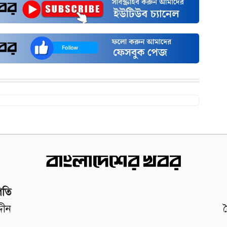
পতি
দীন