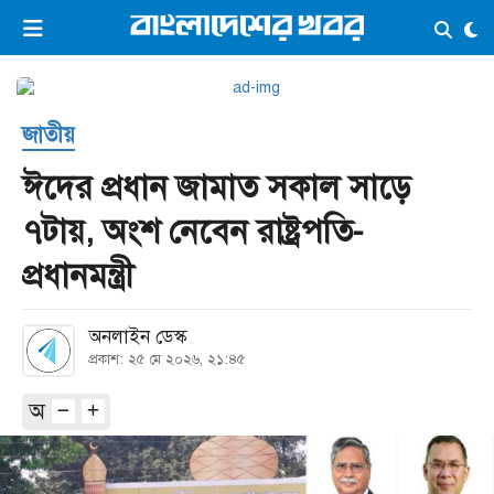
×
ভিডিও
ই-পেপার
লগইন
জাতীয়
প্রচ্ছদ
সর্বশেষ
‎ঈদের প্রধান জামাত সকাল সাড়ে
সব বিভাগ
আর্কাইভ
৭টায়, অংশ নেবেন রাষ্ট্রপতি-
কনভার্টার
প্রধানমন্ত্রী ‎
অনলাইন ডেস্ক
প্রকাশ: ২৫ মে ২০২৬, ২১:৪৫
অ