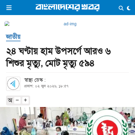
×
ভিডিও
ই-পেপার
লগইন
জাতীয়
প্রচ্ছদ
সর্বশেষ
২৪ ঘণ্টায় হাম উপসর্গে আরও ৬
সব বিভাগ
আর্কাইভ
শিশুর মৃত্যু, মোট মৃত্যু ৫৯৪
কনভার্টার
স্বাস্থ্য ডেস্ক :
প্রকাশ: ০২ জুন ২০২৬, ১৮:৫৭
অ