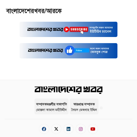
বাংলাদেশেরখবর/আরকে
সম্পাদকমণ্ডলীর সভাপতি
ভারপ্রাপ্ত সম্পাদক
মোস্তফা কামাল মহীউদ্দীন
সৈয়দ মেজবাহ উদ্দিন