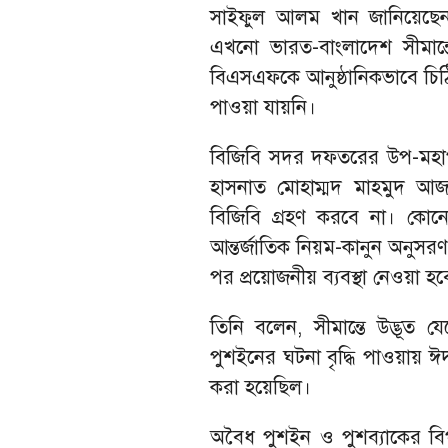
সাইফুল আলম খান জানিয়েছেন
এখনো ভারত-বাংলাদেশ সীমান্
বিএসএফকে আনুষ্ঠানিকভাবে চিঠ
পাওয়া যায়নি।
বিজিবি সদর দফতরের উপ-মহাপর
হাসনাত মোহাম্মদ মাহমুদ আজ
বিজিবি গ্রহণ করবে না। কোনো
আন্তর্জাতিক নিয়ম-কানুন অনুসরণ
পর প্রয়োজনীয় ব্যবস্থা নেওয়া হব
তিনি বলেন, সীমান্তে উদ্ভূত য
পুশইনের ঘটনা বৃদ্ধি পাওয়ায় ঈ
করা হয়েছিল।
অবৈধ পুশইন ও পুশব্যাকের বিপক্ষ