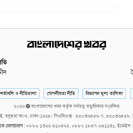
পতি
দীন
শর্তাবলি ও নীতিমালা
গোপনীয়তা নীতি
বিজ্ঞাপন মূল্য তালিকা
২০২৬
বাংলাদেশের খবর কর্তৃক সর্বস্বত্ব স্বত্বাধিকার সংরক্ষিত
লক-ই, বসুন্ধরা আ/এ, ঢাকা-১২২৯। পিএবিএক্স : ৫৫০৩৬৪৫৬-৭, ৫৫০৩৬৪৫৮
দিতে যোগাযোগ :
+৮৮০ ১৩২২-৯১০৪২২, +৮৮০ ১৮৪৭-০৯১১৩১, ইমেইল :