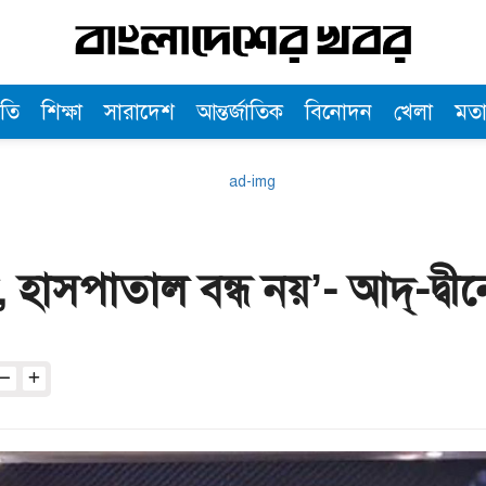
তি
শিক্ষা
সারাদেশ
আন্তর্জাতিক
বিনোদন
খেলা
মত
ই, হাসপাতাল বন্ধ নয়’- আদ্-দ্বী