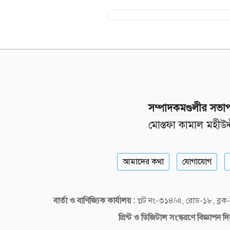
সম্পাদকমণ্ডলীর সভা
মোস্তফা কামাল মহীউদ্
আমাদের কথা
যোগাযোগ
বার্তা ও বাণিজ্যিক কার্যালয় :
প্লট নং-৩১৪/এ, রোড-১৮, ব্
প্রিন্ট ও ডিজিটাল
সংস্করণে বিজ্ঞাপন 