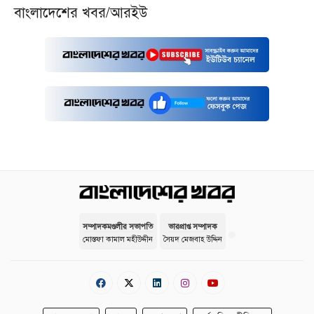
বাংলাদেশের খবর/আরইউ
সম্পাদকমণ্ডলীর সভাপতি
ভারপ্রাপ্ত সম্পাদক
মোস্তফা কামাল মহীউদ্দীন
সৈয়দ মেজবাহ উদ্দিন