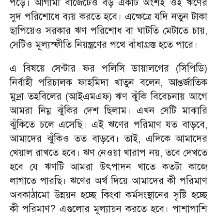
পড়ে। আগামী বাজেটেও বড় একটি অংশই ওই ঋণের
সুদ পরিশোধে ব্যয় করতে হবে। এক্ষেত্রে যদি নতুন টাকা
ছাপিয়েও সরকার ঋণ পরিশোধ বা ঘাটতি মেটাতে চায়,
সেটিও মূল্যস্ফীতি নিয়ন্ত্রণের পথে বাঁধাগ্রস্ত হতে পারে।
এ বিষয়ে সেন্টার ফর পলিসি ডায়ালগের (সিপিডি)
নির্বাহী পরিচালক ফাহমিদা খাতুন বলেন, আন্তর্জাতিক
মুদ্রা তহবিলের (আইএমএফ) ঋণ ঝুঁকি বিবেচনায় আগে
আমরা নিম্ন ঝুঁকির দেশ ছিলাম। এখন সেটি মাঝারি
ঝুঁকিতে চলে এসেছি। এই ঋণের পরিমাণ যত বাড়বে,
আমাদের ঝুঁকিও তত বাড়বে। তাই, এদিকে আমাদের
খেয়াল রাখতে হবে। ঋণ নেওয়া খারাপ নয়, তবে দেখতে
হবে যে ঋণটি আমরা উৎপাদন খাতে কতটা কাজে
লাগাতে পারছি। ঋণের অর্থ দিয়ে আমাদের কী পরিমাণ
অবকাঠামো উন্নয়ন হচ্ছে কিংবা কর্মসংস্থানের সৃষ্টি হচ্ছে
কী পরিমাণ? এগুলোর মূল্যায়ন করতে হবে। পাশাপাশি