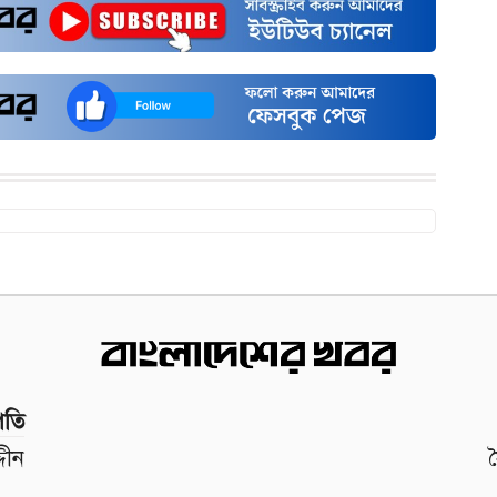
পতি
দীন