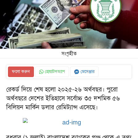
সংগৃহীত
ফলো করুন
হোয়াটসঅ্যাপ
মেসেঞ্জার
রেকর্ড দিয়ে শেষ হলো ২০২৫-২৬ অর্থবছর। পুরো
অর্থবছরে দেশের ইতিহাসে সর্বোচ্চ ৩৫ দশমিক ৫৬
বিলিয়ন মার্কিন ডলার রেমিট্যান্স এসেছে।
বুধবার (১ জুলাই) বাংলাদেশ ব্যাংকের পক্ষ থেকে এ তথ্য