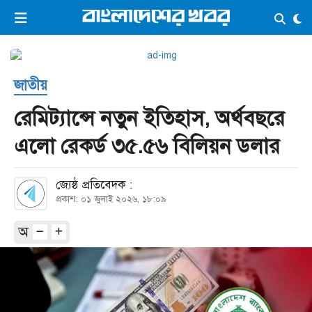
×
ভিডিও
ই-পেপার
লগইন
জাতীয়
প্রচ্ছদ
সর্বশেষ
রেমিট্যান্সে নতুন ইতিহাস, অর্থবছরে
সব বিভাগ
আর্কাইভ
এলো রেকর্ড ৩৫.৫৬ বিলিয়ন ডলার
কনভার্টার
জ্যেষ্ঠ প্রতিবেদক :
প্রকাশ: ০১ জুলাই ২০২৬, ১৮:০৯
অ