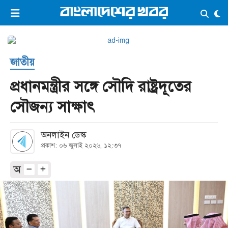
×
ভিডিও
ই-পেপার
লগইন
জাতীয়
প্রচ্ছদ
সর্বশেষ
প্রধানমন্ত্রীর সঙ্গে সৌদি রাষ্ট্রদূতের
সব বিভাগ
আর্কাইভ
সৌজন্য সাক্ষাৎ
কনভার্টার
অনলাইন ডেস্ক
প্রকাশ: ০৬ জুলাই ২০২৬, ১২:৩৭
অ