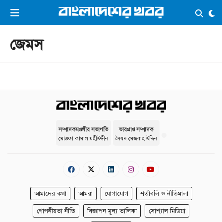
×
ভিডিও
ই-পেপার
লগইন
জেমস
প্রচ্ছদ
সর্বশেষ
সব বিভাগ
আর্কাইভ
কনভার্টার
সম্পাদকমণ্ডলীর সভাপতি
ভারপ্রাপ্ত সম্পাদক
মোস্তফা কামাল মহীউদ্দীন
সৈয়দ মেজবাহ উদ্দিন
আমাদের কথা
আমরা
যোগাযোগ
শর্তাবলি ও নীতিমালা
গোপনীয়তা নীতি
বিজ্ঞাপন মূল্য তালিকা
সোশ্যাল মিডিয়া