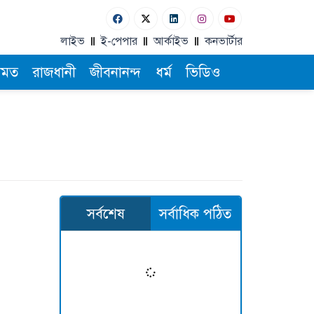
লাইভ
ই-পেপার
আর্কাইভ
কনভার্টার
ামত
রাজধানী
জীবনানন্দ
ধর্ম
ভিডিও
সর্বশেষ
সর্বাধিক পঠিত