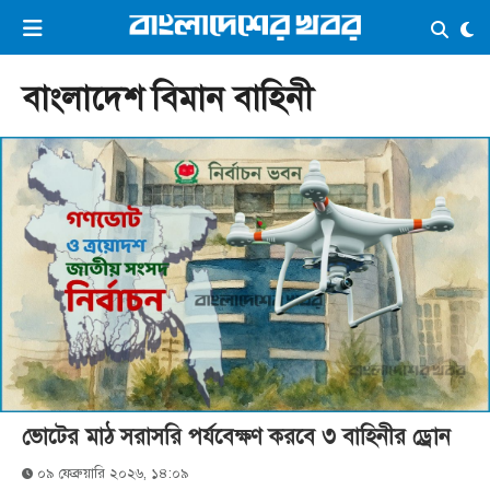
×
ভিডিও
ই-পেপার
লগইন
বাংলাদেশ বিমান বাহিনী
প্রচ্ছদ
সর্বশেষ
সব বিভাগ
আর্কাইভ
কনভার্টার
ভোটের মাঠ সরাসরি পর্যবেক্ষণ করবে ৩ বাহিনীর ড্রোন
০৯ ফেব্রুয়ারি ২০২৬, ১৪:০৯