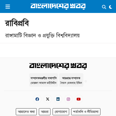
×
ভিডিও
ই-পেপার
লগইন
রাবিপ্রবি
রাঙ্গামাটি বিজ্ঞান ও প্রযুক্তি বিশ্ববিদ্যালয়
প্রচ্ছদ
সর্বশেষ
সব বিভাগ
আর্কাইভ
কনভার্টার
সম্পাদকমণ্ডলীর সভাপতি
ভারপ্রাপ্ত সম্পাদক
মোস্তফা কামাল মহীউদ্দীন
সৈয়দ মেজবাহ উদ্দিন
আমাদের কথা
আমরা
যোগাযোগ
শর্তাবলি ও নীতিমালা