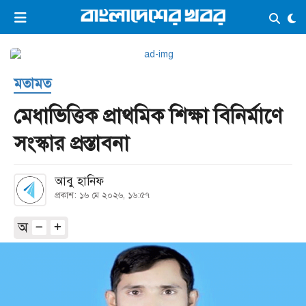
×
ভিডিও
ই-পেপার
লগইন
মতামত
প্রচ্ছদ
সর্বশেষ
মেধাভিত্তিক প্রাথমিক শিক্ষা বিনির্মাণে
সব বিভাগ
আর্কাইভ
সংস্কার প্রস্তাবনা
কনভার্টার
আবু হানিফ
প্রকাশ: ১৬ মে ২০২৬, ১৬:৫৭
অ