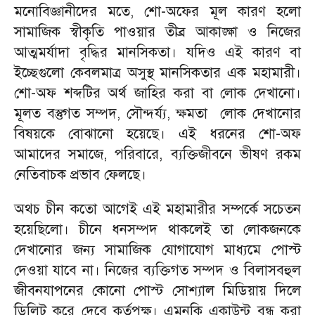
মনোবিজ্ঞানীদের মতে, শো-অফের মূল কারণ হলো
সামাজিক স্বীকৃতি পাওয়ার তীব্র আকাঙ্ক্ষা ও নিজের
আত্মমর্যাদা বৃদ্ধির মানসিকতা। যদিও এই কারণ বা
ইচ্ছেগুলো কেবলমাত্র অসুস্থ মানসিকতার এক মহামারী।
শো-অফ শব্দটির অর্থ জাহির করা বা লোক দেখানো।
মূলত বস্তুগত সম্পদ, সৌন্দর্য্য, ক্ষমতা লোক দেখানোর
বিষয়কে বোঝানো হয়েছে। এই ধরনের শো-অফ
আমাদের সমাজে, পরিবারে, ব্যক্তিজীবনে ভীষণ রকম
নেতিবাচক প্রভাব ফেলছে।
অথচ চীন কতো আগেই এই মহামারীর সম্পর্কে সচেতন
হয়েছিলো। চীনে ধনসম্পদ থাকলেই তা লোকজনকে
দেখানোর জন্য সামাজিক যোগাযোগ মাধ্যমে পোস্ট
দেওয়া যাবে না। নিজের ব্যক্তিগত সম্পদ ও বিলাসবহুল
জীবনযাপনের কোনো পোস্ট সোশ্যাল মিডিয়ায় দিলে
ডিলিট করে দেবে কর্তৃপক্ষ। এমনকি একাউন্ট বন্ধ করা