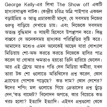
George Kelly-এর লিখা The Show off একটি
হাস্যরসাত্মক নাটক। কেন্দ্রীয় চরিত্র অব্রি পাইপার একজন
বড়াইপ্রিয় ও আত্ম প্রচারকারী মানুষ, যে সবসময় নিজের
গুরুত্ব বাড়িয়ে দেখাতে চায়। এবং নিজেকে সবসময়
অত্যন্ত বুদ্ধিমান ও সাহসী হিসেবে উপস্থাপন করে। কিন্তু
বাস্তবে সে অনেকসময় হাস্যকর পরিস্থিতির সৃষ্টি করে।
আমাদের মধ্যেও এমন অনেকেই আছেন যারা সোশ্যাল
মিডিয়ায় শো-অফ করতে করতে নিজেকে হাসির পাত্র
করেন যা বোঝার ক্ষমতাও হয়তো তিনি হারিয়ে ফেলেন।
আর এই ট্রেন্ডে আরও গতি দেন মিডিয়া কর্মীরা, যখন
তারা টক শো গুলোতে অতিথিদের প্রশ্ন করেন, কোন
ব্র্যান্ডের পোশাক পড়েছে? কত দাম? কোন দেশের?
ঈদের শপিং মল গুলোতে গিয়ে ক্রেতাদের প্রশ্ন ছুঁড়ে
দেন,"কত বাজেট? বিনোদন জগতে, কার বিয়েতে কত
খরচ হলো? ইত্যাদি ইত্যাদি। এইসব প্রশ্নগুলো থেকে