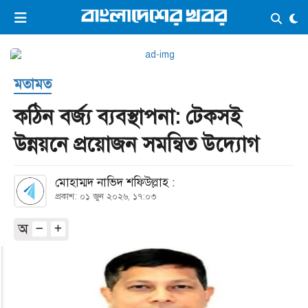
×
ভিডিও
ই-পেপার
লগইন
মতামত
প্রচ্ছদ
সর্বশেষ
কঠিন বর্জ্য ব্যবস্থাপনা: টেকসই
সব বিভাগ
আর্কাইভ
উন্নয়নে প্রয়োজন সমন্বিত উদ্যোগ
কনভার্টার
মোহাম্মদ নাভিদ শফিউল্লাহ :
প্রকাশ: ০১ জুন ২০২৬, ১৭:০৩
অ