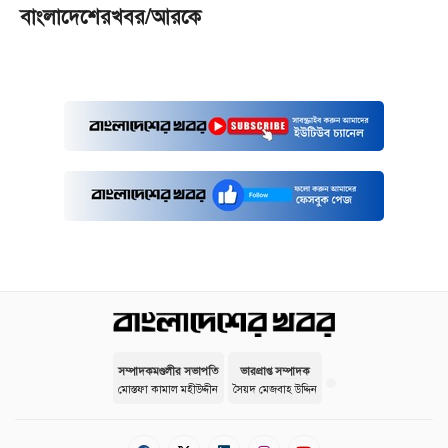
বাংলাদেশেরখবর/আরকে
সম্পাদকমণ্ডলীর সভাপতি
ভারপ্রাপ্ত সম্পাদক
মোস্তফা কামাল মহীউদ্দীন
সৈয়দ মেজবাহ উদ্দিন