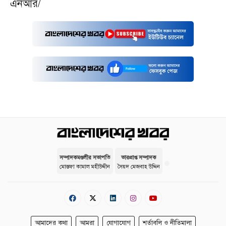
এনআর/
সম্পাদকমণ্ডলীর সভাপতি
ভারপ্রাপ্ত সম্পাদক
মোস্তফা কামাল মহীউদ্দীন
সৈয়দ মেজবাহ উদ্দিন
আমাদের কথা
আমরা
যোগাযোগ
শর্তাবলি ও নীতিমালা