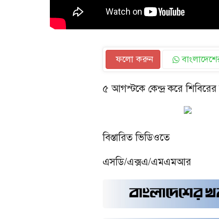
ফলো করুন
বাংলাদেশের
৫ আগস্টকে কেন্দ্র করে শিবিরের 
বিস্তারিত ভিডিওতে
এসডি/এক্সএ/এমএমআর