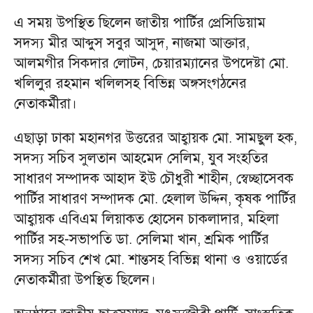
এ সময় উপস্থিত ছিলেন জাতীয় পার্টির প্রেসিডিয়াম
সদস্য মীর আব্দুস সবুর আসুদ, নাজমা আক্তার,
আলমগীর সিকদার লোটন, চেয়ারম্যানের উপদেষ্টা মো.
খলিলুর রহমান খলিলসহ বিভিন্ন অঙ্গসংগঠনের
নেতাকর্মীরা।
এছাড়া ঢাকা মহানগর উত্তরের আহ্বায়ক মো. সামছুল হক,
সদস্য সচিব সুলতান আহমেদ সেলিম, যুব সংহতির
সাধারণ সম্পাদক আহাদ ইউ চৌধুরী শাহীন, স্বেচ্ছাসেবক
পার্টির সাধারণ সম্পাদক মো. হেলাল উদ্দিন, কৃষক পার্টির
আহ্বায়ক এবিএম লিয়াকত হোসেন চাকলাদার, মহিলা
পার্টির সহ-সভাপতি ডা. সেলিমা খান, শ্রমিক পার্টির
সদস্য সচিব শেখ মো. শান্তসহ বিভিন্ন থানা ও ওয়ার্ডের
নেতাকর্মীরা উপস্থিত ছিলেন।