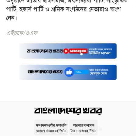
অনুষ্ঠানে জাতীয় ছাত্রসমাজ, মৎস্যজীবী পার্টি, সাংস্কৃতিক
পার্টি, হকার্স পার্টি ও শ্রমিক সংগঠনের নেতারাও অংশ
নেন।
এইচকে/ওএফ
সম্পাদকমণ্ডলীর সভাপতি
ভারপ্রাপ্ত সম্পাদক
মোস্তফা কামাল মহীউদ্দীন
সৈয়দ মেজবাহ উদ্দিন