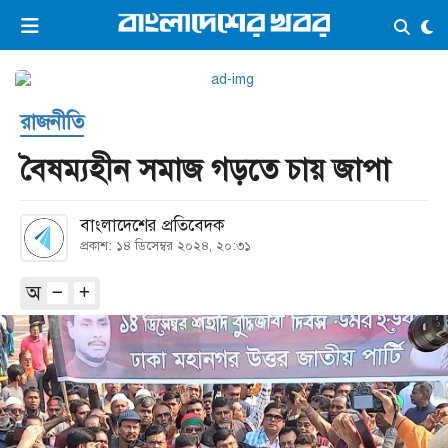
×
ভিডিও
ই-পেপার
লগইন
রাজনীতি
প্রচ্ছদ
সর্বশেষ
বৈষম্যহীন সমাজ গড়তে চায় জাপা
সব বিভাগ
আর্কাইভ
বাংলাদেশের প্রতিবেদক
কনভার্টার
প্রকাশ: ১৪ ডিসেম্বর ২০২৪, ২০:৩১
অ