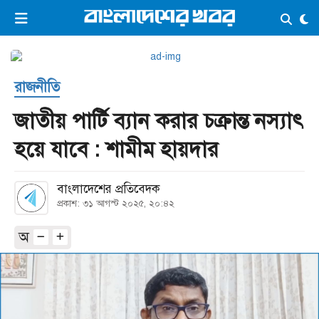
×
ভিডিও
ই-পেপার
লগইন
রাজনীতি
প্রচ্ছদ
সর্বশেষ
জাতীয় পার্টি ব্যান করার চক্রান্ত নস্যাৎ
সব বিভাগ
আর্কাইভ
হয়ে যাবে : শামীম হায়দার
কনভার্টার
বাংলাদেশের প্রতিবেদক
প্রকাশ: ৩১ আগস্ট ২০২৫, ২০:৪২
অ