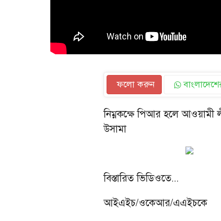
ফলো করুন
বাংলাদেশের
নিম্নকক্ষে পিআর হলে আওয়ামী ল
উসামা
বিস্তারিত ভিডিওতে...
আইএইচ/ওকেআর/এএইচকে