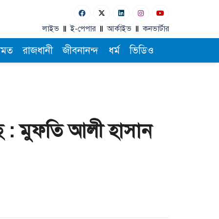
লাইভ
ই-পেপার
আর্কাইভ
কনভার্টার
ামত
রাজধানী
জীবনানন্দ
ধর্ম
ভিডিও
ছে : মুফতি আলী হাসান