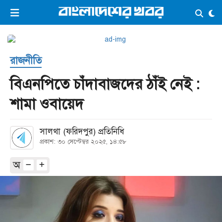
×
ভিডিও
ই-পেপার
লগইন
রাজনীতি
প্রচ্ছদ
সর্বশেষ
বিএনপিতে চাঁদাবাজদের ঠাঁই নেই :
সব বিভাগ
আর্কাইভ
শামা ওবায়েদ
কনভার্টার
সালথা (ফরিদপুর) প্রতিনিধি
প্রকাশ: ৩০ সেপ্টেম্বর ২০২৫, ১৪:৫৮
অ