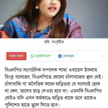
ছবি : সংগৃহীত
ফলো করুন
হোয়াটসঅ্যাপ
মেসেঞ্জার
ChatGPT said:
বিএনপির সাংগঠনিক সম্পাদক শামা ওবায়েদ ইসলাম
রিংকু বলেছেন, বিএনপিতে কোনো চাঁদাবাজের স্থান নেই।
চাঁদাবাজি বা অনৈতিক কাজে জড়িতরা যে দলেরই হোক
না কেন, তাদের ছাড় দেওয়া হবে না। এমনকি বিএনপির
কেউও যদি এসব কর্মকাণ্ডে জড়িত থাকে তবে তাকেও
পুলিশের হাতে তুলে দিতে হবে।