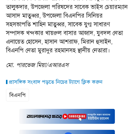
তালুকদার, উপজেলা পরিষদের সাবেক ভাইস চেয়ারম্যান
আসাদ মাতুব্বর, উপজেলা বিএনপির সিনিয়র
সহসভাপতি শাহিন মাতুব্বর, সাবেক যুগ্ম সাধারণ
সম্পাদক খন্দকার খায়রুল বাসার আজাদ, যুবদল নেতা
এনায়েত হোসেন, হাসান আশরাফ, মিরান হুসাইন,
বিএনপি নেতা মুরাদুর রহমানসহ স্থানীয় নেতারা।
মো. পারভেজ মিয়া/এআরএস
প্রাসঙ্গিক সংবাদ পড়তে নিচের ট্যাগে ক্লিক করুন
বিএনপি