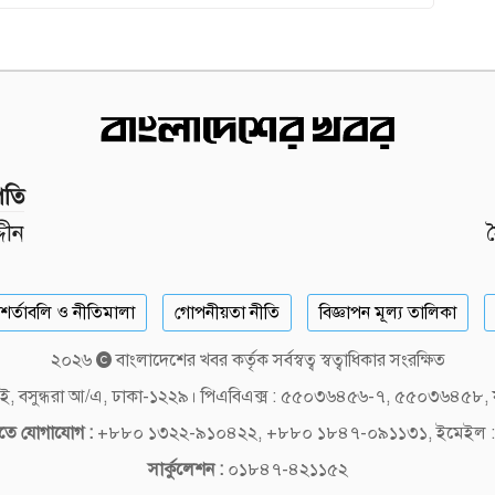
পতি
দীন
শর্তাবলি ও নীতিমালা
গোপনীয়তা নীতি
বিজ্ঞাপন মূল্য তালিকা
২০২৬
বাংলাদেশের খবর কর্তৃক সর্বস্বত্ব স্বত্বাধিকার সংরক্ষিত
লক-ই, বসুন্ধরা আ/এ, ঢাকা-১২২৯। পিএবিএক্স : ৫৫০৩৬৪৫৬-৭, ৫৫০৩৬৪৫৮
দিতে যোগাযোগ :
+৮৮০ ১৩২২-৯১০৪২২, +৮৮০ ১৮৪৭-০৯১১৩১, ইমেইল :
সার্কুলেশন :
০১৮৪৭-৪২১১৫২