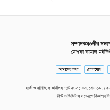
সম্পাদকমণ্ডলীর সভা
মোস্তফা কামাল মহীউদ্
আমাদের কথা
যোগাযোগ
বার্তা ও বাণিজ্যিক কার্যালয় :
প্লট নং-৩১৪/এ, রোড-১৮, ব্
প্রিন্ট ও ডিজিটাল
সংস্করণে বিজ্ঞাপন 