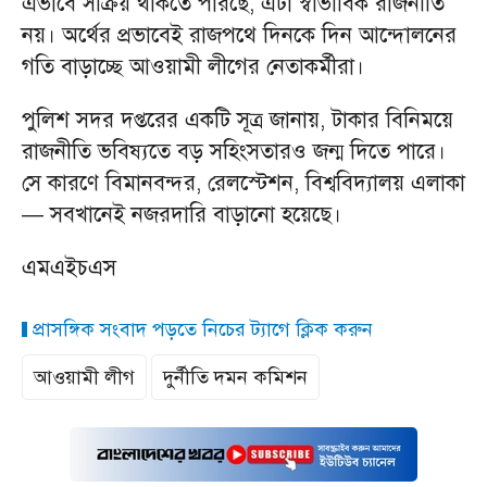
এভাবে সক্রিয় থাকতে পারছে, এটা স্বাভাবিক রাজনীতি
নয়। অর্থের প্রভাবেই রাজপথে দিনকে দিন আন্দোলনের
গতি বাড়াচ্ছে আওয়ামী লীগের নেতাকর্মীরা।
পুলিশ সদর দপ্তরের একটি সূত্র জানায়, টাকার বিনিময়ে
রাজনীতি ভবিষ্যতে বড় সহিংসতারও জন্ম দিতে পারে।
সে কারণে বিমানবন্দর, রেলস্টেশন, বিশ্ববিদ্যালয় এলাকা
— সবখানেই নজরদারি বাড়ানো হয়েছে।
এমএইচএস
প্রাসঙ্গিক সংবাদ পড়তে নিচের ট্যাগে ক্লিক করুন
আওয়ামী লীগ
দুর্নীতি দমন কমিশন