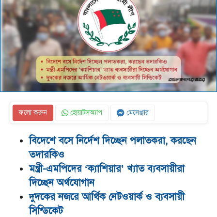
ফলো করুন
হোয়াটসঅ্যাপ
মেসেঞ্জার
বিদেশে বসে নির্দেশ দিচ্ছেন পলাতকরা, করছেন
তদারকিও
মন্ত্রী-এমপিদের ‘ক্যাশিয়ার’ খ্যাত ব্যবসায়ীরা
দিচ্ছেন অর্থযোগান
দুদকের নজরে আর্থিক নেটওয়ার্ক ও ব্যবসায়ী
সিন্ডিকেট