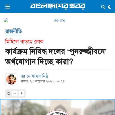
×
ভিডিও
ই-পেপার
লগইন
রাজনীতি
প্রচ্ছদ
সর্বশেষ
মিছিলে বাড়ছে লোক
সব বিভাগ
আর্কাইভ
কার্যক্রম নিষিদ্ধ দলের ‘পুনরুজ্জীবনে’
কনভার্টার
অর্থযোগান দিচ্ছে কারা?
নুর মোহাম্মদ মিঠু
প্রকাশ: ২৩ অক্টোবর ২০২৫, ০৯:২৪
অ