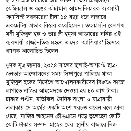
ইস্টার্ন ট্রেড সেন্টারে তার অফিস। তিনি টেক্সটাইল
কেমিক্যাল ও রঙের কাঁচামাল আমদানিকারক ব্যবসায়ী।
‘ফ্যাসিস্ট সরকারের’ টানা ১৫ বছর ধরে বাজারে
একচেটিয়া প্রভাব বিস্তার করেছিলেন। তৎকালীন রেলপথ
মন্ত্রী মুজিবুল হক ও তার স্ত্রী হনুফা আক্তারের ঘনিষ্ঠ এই
ব্যবসায়ী রাজনৈতিক মহলে তাদের ‘ক্যাশিয়ার’ হিসেবে
ব্যাপক আলোচিত ছিলেন।
দুদক সূত্র জানায়, ২০২৪ সালের জুলাই-আগস্টে ছাত্র-
জনতার আন্দোলনের সময় সিঙ্গাপুরে পালিয়ে থাকা
মুজিবুল হকের নির্দেশে আন্দোলনকারীদের বিরুদ্ধে কাজে
লাগাতে নাজির আহমেদকে দেওয়া হয় ৪০ লাখ টাকা।
ঢাকার পল্টন, মতিঝিল, দৈনিক বাংলা ও যাত্রাবাড়ী
এলাকায় সে অর্থের একটি অংশ খরচও করেন বলে জানা
গেছে। নাজির আহমেদ চৌদ্দগ্রামে গড়ে তুলেছেন কোটি
কোটি টাকার সম্পদ, মাছের ঘের, স্থানীয় বাজারে নিজ