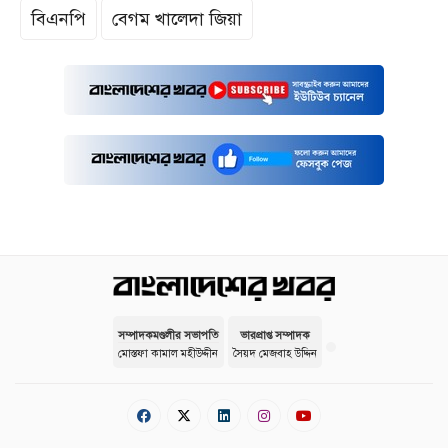
বিএনপি
বেগম খালেদা জিয়া
সম্পাদকমণ্ডলীর সভাপতি
ভারপ্রাপ্ত সম্পাদক
মোস্তফা কামাল মহীউদ্দীন
সৈয়দ মেজবাহ উদ্দিন