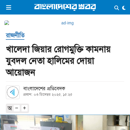
×
ভিডিও
ই-পেপার
লগইন
রাজনীতি
প্রচ্ছদ
সর্বশেষ
খালেদা জিয়ার রোগমুক্তি কামনায়
সব বিভাগ
আর্কাইভ
যুবদল নেতা হালিমের দোয়া
কনভার্টার
আয়োজন
বাংলাদেশের প্রতিবেদক
প্রকাশ: ০৩ ডিসেম্বর ২০২৫, ১৫:২৫
অ