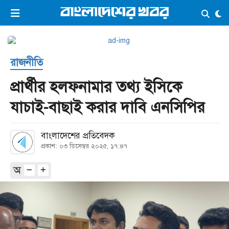
×
ভিডিও
ই-পেপার
লগইন
রাজনীতি
প্রচ্ছদ
সর্বশেষ
প্রার্থীর হলফনামার তথ্য ইসিকে
সব বিভাগ
আর্কাইভ
যাচাই-বাছাই করার দাবি এনসিপির
কনভার্টার
বাংলাদেশের প্রতিবেদক
প্রকাশ: ০৩ ডিসেম্বর ২০২৫, ১৭:৪৭
অ