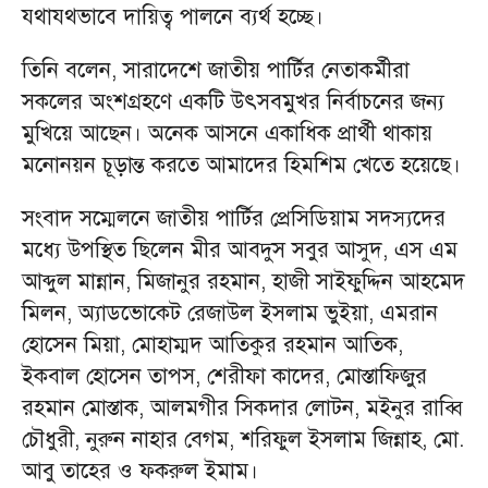
যথাযথভাবে দায়িত্ব পালনে ব্যর্থ হচ্ছে।
তিনি বলেন, সারাদেশে জাতীয় পার্টির নেতাকর্মীরা
সকলের অংশগ্রহণে একটি উৎসবমুখর নির্বাচনের জন্য
মুখিয়ে আছেন। অনেক আসনে একাধিক প্রার্থী থাকায়
মনোনয়ন চূড়ান্ত করতে আমাদের হিমশিম খেতে হয়েছে।
সংবাদ সম্মেলনে জাতীয় পার্টির প্রেসিডিয়াম সদস্যদের
মধ্যে উপস্থিত ছিলেন মীর আবদুস সবুর আসুদ, এস এম
আব্দুল মান্নান, মিজানুর রহমান, হাজী সাইফুদ্দিন আহমেদ
মিলন, অ্যাডভোকেট রেজাউল ইসলাম ভুইয়া, এমরান
হোসেন মিয়া, মোহাম্মদ আতিকুর রহমান আতিক,
ইকবাল হোসেন তাপস, শেরীফা কাদের, মোস্তাফিজুর
রহমান মোস্তাক, আলমগীর সিকদার লোটন, মইনুর রাব্বি
চৌধুরী, নুরুন নাহার বেগম, শরিফুল ইসলাম জিন্নাহ, মো.
আবু তাহের ও ফকরুল ইমাম।