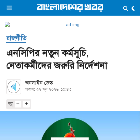
×
ভিডিও
ই-পেপার
লগইন
রাজনীতি
প্রচ্ছদ
সর্বশেষ
এনসিপির নতুন কর্মসূচি,
সব বিভাগ
আর্কাইভ
নেতাকর্মীদের জরুরি নির্দেশনা
কনভার্টার
অনলাইন ডেস্ক
প্রকাশ: ২২ জুন ২০২৬, ১৫:৪৩
অ