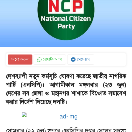
ফলো করুন
হোয়াটসঅ্যাপ
মেসেঞ্জার
দেশব্যাপী নতুন কর্মসূচি ঘোষণা করেছে জাতীয় নাগরিক
পার্টি (এনসিপি)। আগামীকাল মঙ্গলবার (২৩ জুন)
দেশের সব জেলা ও মহানগর শাখাকে বিক্ষোভ সমাবেশ
করার নির্দেশ দিয়েছে দলটি।
সোমবার (২২ জুন) দুপুরে এনসিপির দপ্তর সেলের সদস্য