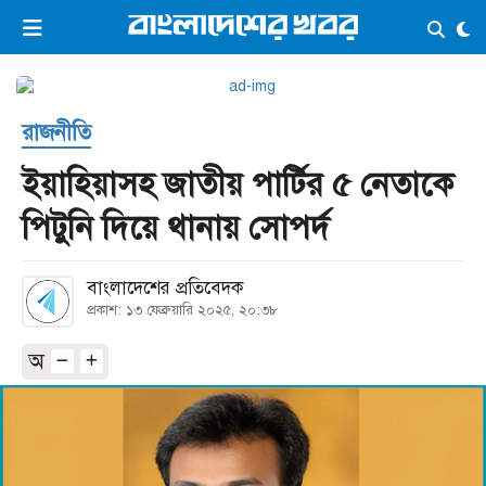
×
ভিডিও
ই-পেপার
লগইন
রাজনীতি
প্রচ্ছদ
সর্বশেষ
ইয়াহিয়াসহ জাতীয় পার্টির ৫ নেতাকে
সব বিভাগ
আর্কাইভ
পিটুনি দিয়ে থানায় সোপর্দ
কনভার্টার
বাংলাদেশের প্রতিবেদক
প্রকাশ: ১৩ ফেব্রুয়ারি ২০২৫, ২০:৩৮
অ