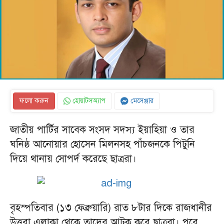
ফলো করুন
হোয়াটসঅ্যাপ
মেসেঞ্জার
জাতীয় পার্টির সাবেক সংসদ সদস্য ইয়াহিয়া ও তার
ঘনিষ্ঠ আনোয়ার হোসেন মিলনসহ পাঁচজনকে পিটুনি
দিয়ে থানায় সোপর্দ করেছে ছাত্ররা।
বৃহস্পতিবার (১৩ ফেব্রুয়ারি) রাত ৮টার দিকে রাজধানীর
উত্তরা এলাকা থেকে তাদের আটক করে ছাত্ররা। পরে