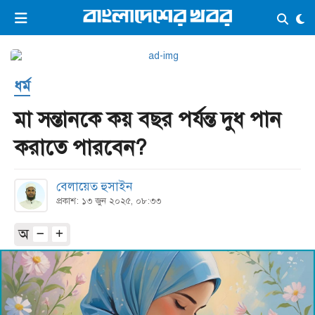
×
ভিডিও
ই-পেপার
লগইন
ধর্ম
প্রচ্ছদ
সর্বশেষ
মা সন্তানকে কয় বছর পর্যন্ত দুধ পান
সব বিভাগ
আর্কাইভ
করাতে পারবেন?
কনভার্টার
বেলায়েত হুসাইন
প্রকাশ: ১৩ জুন ২০২৫, ০৮:৩৩
অ