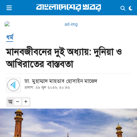
×
ভিডিও
ই-পেপার
লগইন
ধর্ম
প্রচ্ছদ
সর্বশেষ
মানবজীবনের দুই অধ্যায়: দুনিয়া ও
সব বিভাগ
আর্কাইভ
আখিরাতের বাস্তবতা
কনভার্টার
ডা. মুহাম্মাদ মাহতাব হোসাইন মাজেদ
প্রকাশ: ২৯ জুন ২০২৬, ২০:৪২
অ