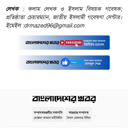
লেখক
: কলাম লেখক ও ইসলাম বিষয়ক গবেষক;
প্রতিষ্ঠাতা চেয়ারম্যান, জাতীয় ইসলামী গবেষণা সেন্টার।
ইমেইল :drmazed96@gmail.com
সম্পাদকমণ্ডলীর সভাপতি
ভারপ্রাপ্ত সম্পাদক
মোস্তফা কামাল মহীউদ্দীন
সৈয়দ মেজবাহ উদ্দিন