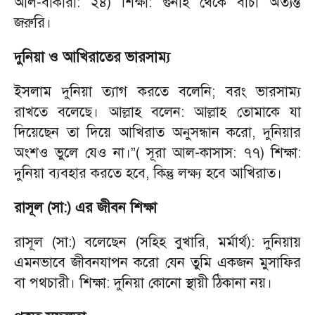
আল-বাকারা: ২৪) শিক্ষা: গুনাহ থেকে বাঁচা অত্যন্ত
জরুরি।
দুনিয়া ও আখিরাতের ভারসাম্য
ইসলাম দুনিয়া ত্যাগ করতে বলেনি; বরং ভারসাম্য
রাখতে বলেছে। আল্লাহ বলেন: আল্লাহ তোমাকে যা
দিয়েছেন তা দিয়ে আখিরাত অনুসন্ধান করো, দুনিয়ার
অংশও ভুলে যেও না।”( সূরা আল-কাসাস: ৭৭) শিক্ষা:
দুনিয়া ব্যবহার করতে হবে, কিন্তু লক্ষ্য হবে আখিরাত।
রাসূল (সা:) এর জীবন শিক্ষা
রাসূল (সা:) বলেছেন (সহিহ বুখারি, মর্মার্থ): দুনিয়ায়
এমনভাবে জীবনযাপন করো যেন তুমি একজন মুসাফির
বা পথচারী। শিক্ষা: দুনিয়া কোনো স্থায়ী ঠিকানা নয়।