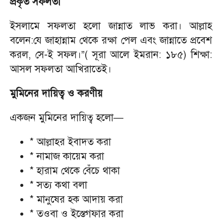
প্রকৃত সফলতা
ইসলামে সফলতা হলো জান্নাত লাভ করা। আল্লাহ
বলেন:যে জাহান্নাম থেকে রক্ষা পেল এবং জান্নাতে প্রবেশ
করল, সে-ই সফল।”( সূরা আলে ইমরান: ১৮৫) শিক্ষা:
আসল সফলতা আখিরাতেই।
মুমিনের দায়িত্ব ও করণীয়
একজন মুমিনের দায়িত্ব হলো—
* আল্লাহর ইবাদত করা
* নামাজ কায়েম করা
* হারাম থেকে বেঁচে থাকা
* সত্য কথা বলা
* মানুষের হক আদায় করা
* তওবা ও ইস্তেগফার করা