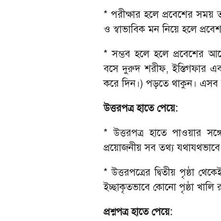
* পরীক্ষার হলে প্রবেশের সময় ত
ও স্বাভাবিক মন নিয়ে হলে প্র
* সম্ভব হলে হলে প্রবেশের 
বসে দুরুদ শরীফ, ইস্তিগফার এবং رَبِّ زِدْنِي عِلْمًا (হে আমার রব! আমার জ্ঞান 
করে দিন।) পড়তে থাকুন। এসব আমল
উত্তরপত্র হাতে পেয়ে:
* উত্তরপত্র হাতে পাওয়ার সঙ্গ
প্রয়োজনীয় সব তথ্য যথাযথভা
* উত্তরপত্রের দ্বিতীয় পৃষ্ঠা থে
ইচ্ছাকৃতভাবে কোনো পৃষ্ঠা খালি 
প্রশ্নপত্র হাতে পেয়ে: