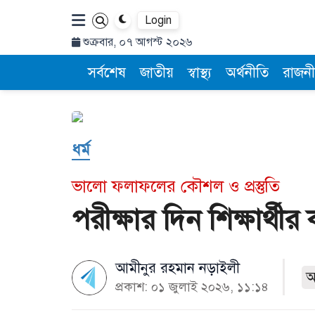
Login
শুক্রবার, ০৭ আগস্ট ২০২৬
সর্বশেষ
জাতীয়
স্বাস্থ্য
অর্থনীতি
রাজনী
ধর্ম
ভালো ফলাফলের কৌশল ও প্রস্তুতি
পরীক্ষার দিন শিক্ষার্থী
আমীনুর রহমান নড়াইলী
প্রকাশ: ০১ জুলাই ২০২৬, ১১:১৪