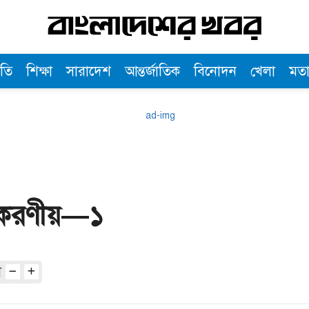
তি
শিক্ষা
সারাদেশ
আন্তর্জাতিক
বিনোদন
খেলা
মত
র করণীয়—১
অ