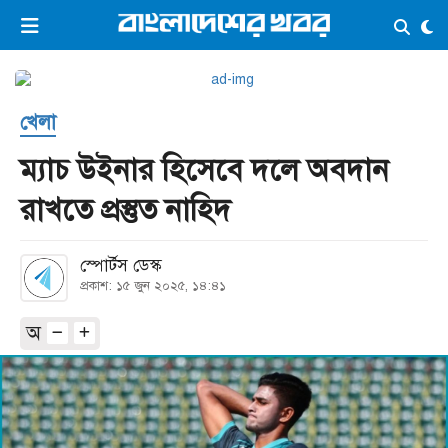
×
ভিডিও
ই-পেপার
লগইন
খেলা
প্রচ্ছদ
সর্বশেষ
ম্যাচ উইনার হিসেবে দলে অবদান
সব বিভাগ
আর্কাইভ
রাখতে প্রস্তুত নাহিদ
কনভার্টার
স্পোর্টস ডেস্ক
প্রকাশ: ১৫ জুন ২০২৫, ১৪:৪১
অ