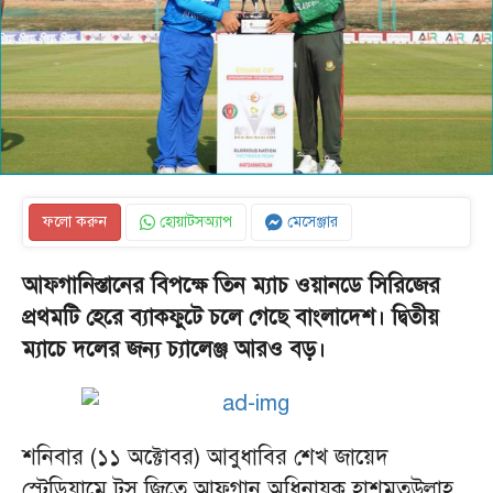
ফলো করুন
হোয়াটসঅ্যাপ
মেসেঞ্জার
আফগানিস্তানের বিপক্ষে তিন ম্যাচ ওয়ানডে সিরিজের
প্রথমটি হেরে ব্যাকফুটে চলে গেছে বাংলাদেশ। দ্বিতীয়
ম্যাচে দলের জন্য চ্যালেঞ্জ আরও বড়।
শনিবার (১১ অক্টোবর) আবুধাবির শেখ জায়েদ
স্টেডিয়ামে টস জিতে আফগান অধিনায়ক হাশমতউল্লাহ