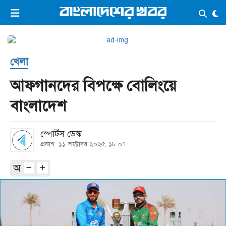
×
ভিডিও
ই-পেপার
লগইন
খেলা
প্রচ্ছদ
সর্বশেষ
আফগানদের বিপক্ষে বোলিংয়ে
সব বিভাগ
আর্কাইভ
বাংলাদেশ
কনভার্টার
স্পোর্টস ডেস্ক
প্রকাশ: ১১ অক্টোবর ২০২৫, ১৮:০৭
অ