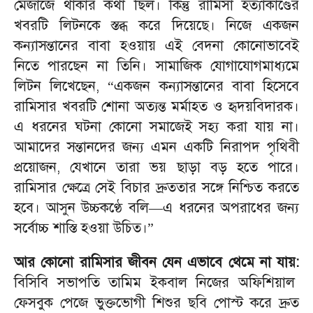
মেজাজে থাকার কথা ছিল। কিন্তু রামিসা হত্যাকাণ্ডের
খবরটি লিটনকে স্তব্ধ করে দিয়েছে। নিজে একজন
কন্যাসন্তানের বাবা হওয়ায় এই বেদনা কোনোভাবেই
নিতে পারছেন না তিনি। সামাজিক যোগাযোগমাধ্যমে
লিটন লিখেছেন,
“
একজন কন্যাসন্তানের বাবা হিসেবে
রামিসার খবরটি শোনা অত্যন্ত মর্মাহত ও হৃদয়বিদারক।
এ ধরনের ঘটনা কোনো সমাজেই সহ্য করা যায় না।
আমাদের সন্তানদের জন্য এমন একটি নিরাপদ পৃথিবী
প্রয়োজন, যেখানে তারা ভয় ছাড়া বড় হতে পারে।
রামিসার ক্ষেত্রে সেই বিচার দ্রুততার সঙ্গে নিশ্চিত করতে
হবে। আসুন উচ্চকণ্ঠে বলি—এ ধরনের অপরাধের জন্য
সর্বোচ্চ শাস্তি হওয়া উচিত।”
আর কোনো রামিসার জীবন যেন এভাবে থেমে না যায়:
বিসিবি সভাপতি তামিম ইকবাল নিজের অফিশিয়াল
ফেসবুক পেজে ভুক্তভোগী শিশুর ছবি পোস্ট করে দ্রুত