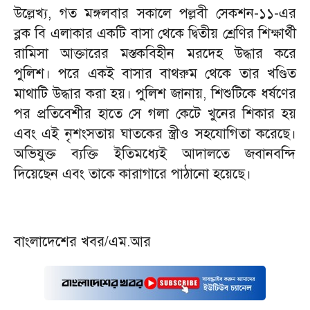
উল্লেখ্য, গত মঙ্গলবার সকালে পল্লবী সেকশন-১১-এর
ব্লক বি এলাকার একটি বাসা থেকে দ্বিতীয় শ্রেণির শিক্ষার্থী
রামিসা আক্তারের মস্তকবিহীন মরদেহ উদ্ধার করে
পুলিশ। পরে একই বাসার বাথরুম থেকে তার খণ্ডিত
মাথাটি উদ্ধার করা হয়। পুলিশ জানায়, শিশুটিকে ধর্ষণের
পর প্রতিবেশীর হাতে সে গলা কেটে খুনের শিকার হয়
এবং এই নৃশংসতায় ঘাতকের স্ত্রীও সহযোগিতা করেছে।
অভিযুক্ত ব্যক্তি ইতিমধ্যেই আদালতে জবানবন্দি
দিয়েছেন এবং তাকে কারাগারে পাঠানো হয়েছে।
বাংলাদেশের খবর/এম.আর