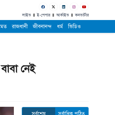
লাইভ
ই-পেপার
আর্কাইভ
কনভার্টার
ামত
রাজধানী
জীবনানন্দ
ধর্ম
ভিডিও
 বাবা নেই
সর্বশেষ
সর্বাধিক পঠিত