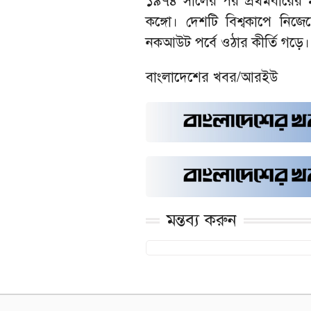
১৯৭৪ সালের পর প্রথমবারের ম
কঙ্গো। দেশটি বিশ্বকাপে নিজ
নকআউট পর্বে ওঠার কীর্তি গড়ে।
বাংলাদেশের খবর/আরইউ
মন্তব্য করুন