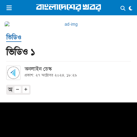
×
ভিডিও
ই-পেপার
লগইন
ভিডিও
প্রচ্ছদ
সর্বশেষ
ভিডিও ১
সব বিভাগ
আর্কাইভ
অনলাইন ডেস্ক
কনভার্টার
প্রকাশ: ২৭ অক্টোবর ২০২৪, ১৮:২৯
অ