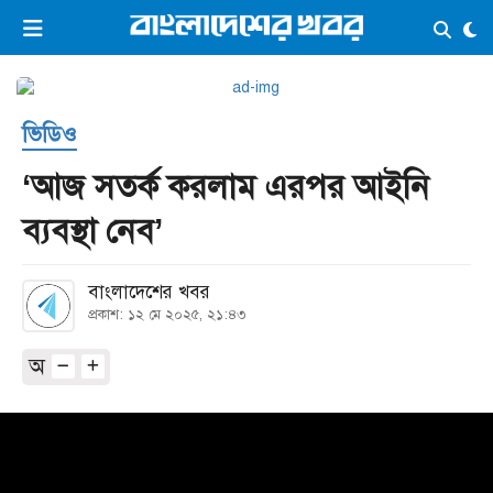
×
ভিডিও
ই-পেপার
লগইন
ভিডিও
প্রচ্ছদ
সর্বশেষ
‘আজ সতর্ক করলাম এরপর আইনি
সব বিভাগ
আর্কাইভ
ব্যবস্থা নেব’
কনভার্টার
বাংলাদেশের খবর
প্রকাশ: ১২ মে ২০২৫, ২১:৪৩
অ