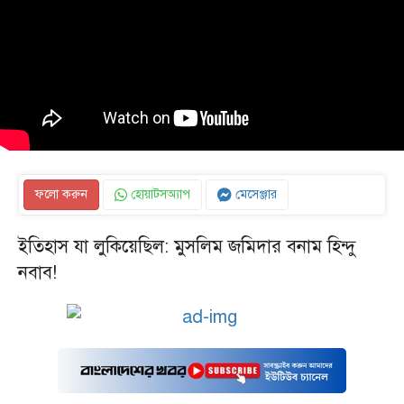
ফলো করুন
হোয়াটসঅ্যাপ
মেসেঞ্জার
ইতিহাস যা লুকিয়েছিল: মুসলিম জমিদার বনাম হিন্দু
নবাব!