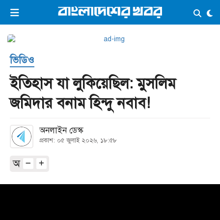
×
ভিডিও
ই-পেপার
লগইন
ভিডিও
প্রচ্ছদ
সর্বশেষ
ইতিহাস যা লুকিয়েছিল: মুসলিম
সব বিভাগ
আর্কাইভ
জমিদার বনাম হিন্দু নবাব!
কনভার্টার
অনলাইন ডেস্ক
প্রকাশ: ০৫ জুলাই ২০২৬, ১৮:৫৮
অ