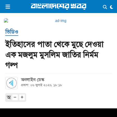
×
ভিডিও
ই-পেপার
লগইন
ভিডিও
প্রচ্ছদ
সর্বশেষ
ইতিহাসের পাতা থেকে মুছে দেওয়া
সব বিভাগ
আর্কাইভ
এক মজলুম মুসলিম জাতির নির্মম
কনভার্টার
গল্প
অনলাইন ডেস্ক
প্রকাশ: ০৬ জুলাই ২০২৬, ১৮:১৮
অ