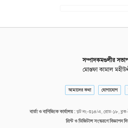
সম্পাদকমণ্ডলীর সভা
মোস্তফা কামাল মহীউদ্
আমাদের কথা
যোগাযোগ
বার্তা ও বাণিজ্যিক কার্যালয় :
প্লট নং-৩১৪/এ, রোড-১৮, ব্
প্রিন্ট ও ডিজিটাল
সংস্করণে বিজ্ঞাপন 