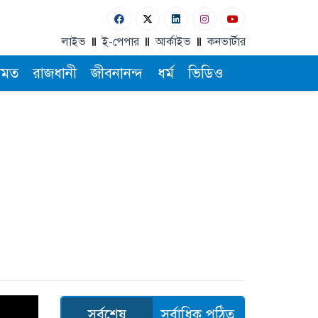
লাইভ
ই-পেপার
আর্কাইভ
কনভার্টার
ামত
রাজধানী
জীবনানন্দ
ধর্ম
ভিডিও
সর্বশেষ
সর্বাধিক পঠিত