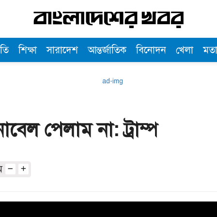
তি
শিক্ষা
সারাদেশ
আন্তর্জাতিক
বিনোদন
খেলা
মত
োবেল পেলাম না: ট্রাম্প
অ