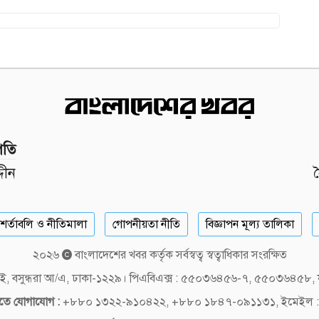
পতি
দীন
শর্তাবলি ও নীতিমালা
গোপনীয়তা নীতি
বিজ্ঞাপন মূল্য তালিকা
২০২৬
বাংলাদেশের খবর কর্তৃক সর্বস্বত্ব স্বত্বাধিকার সংরক্ষিত
লক-ই, বসুন্ধরা আ/এ, ঢাকা-১২২৯। পিএবিএক্স : ৫৫০৩৬৪৫৬-৭, ৫৫০৩৬৪৫৮
দিতে যোগাযোগ :
+৮৮০ ১৩২২-৯১০৪২২, +৮৮০ ১৮৪৭-০৯১১৩১, ইমেইল :