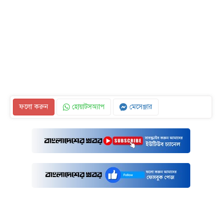
ফলো করুন
হোয়াটসঅ্যাপ
মেসেঞ্জার