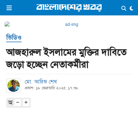
×
ভিডিও
ই-পেপার
লগইন
ভিডিও
প্রচ্ছদ
সর্বশেষ
আজহারুল ইসলামের মুক্তির দাবিতে
সব বিভাগ
আর্কাইভ
জড়ো হচ্ছেন নেতাকর্মীরা
কনভার্টার
মো. আরিফ শেখ
প্রকাশ: ১৮ ফেব্রুয়ারি ২০২৫, ১৭:৩৮
অ