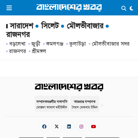
×
ভিডিও
ই-পেপার
লগইন
সারাদেশ
সিলেট
মৌলভীবাজার
রাজনগর
বড়লেখা
জুড়ী
কমলগঞ্জ
কুলাউড়া
মৌলভীবাজার সদর
প্রচ্ছদ
সর্বশেষ
রাজনগর
শ্রীমঙ্গল
সব বিভাগ
আর্কাইভ
কনভার্টার
সম্পাদকমণ্ডলীর সভাপতি
ভারপ্রাপ্ত সম্পাদক
মোস্তফা কামাল মহীউদ্দীন
সৈয়দ মেজবাহ উদ্দিন