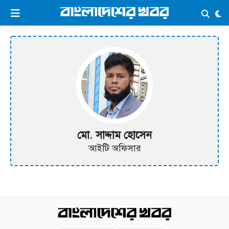
×
ভিডিও
ই-পেপার
লগইন
প্রচ্ছদ
সর্বশেষ
সব বিভাগ
আর্কাইভ
কনভার্টার
মো. সাদ্দাম হোসেন
আইটি অফিসার