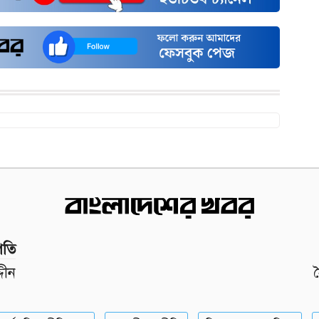
পতি
দীন